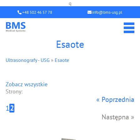
q
+48 502 46 57 78
info@bms-usg.pl
Esaote
Ultrasonografy - USG
»
Esaote
Zobacz wszystkie
Strony:
« Poprzednia
1
2
Następna »