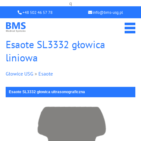
q
+48 502 46 57 78
info@bms-usg.pl
Esaote SL3332 głowica
liniowa
Głowice USG
»
Esaote
Esaote SL3332 głowica ultrasonograficzna