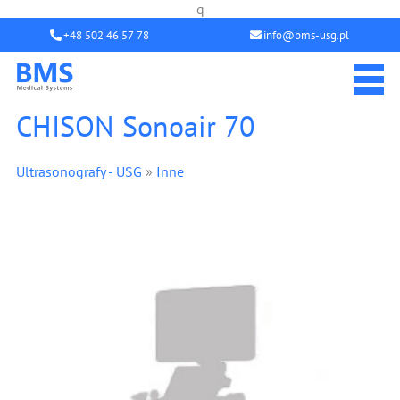
q
+48 502 46 57 78
info@bms-usg.pl
CHISON Sonoair 70
Ultrasonografy - USG
»
Inne