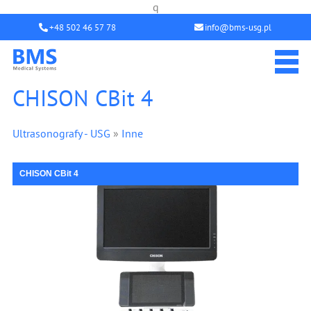
q
+48 502 46 57 78
info@bms-usg.pl
CHISON CBit 4
Ultrasonografy - USG
»
Inne
CHISON CBit 4