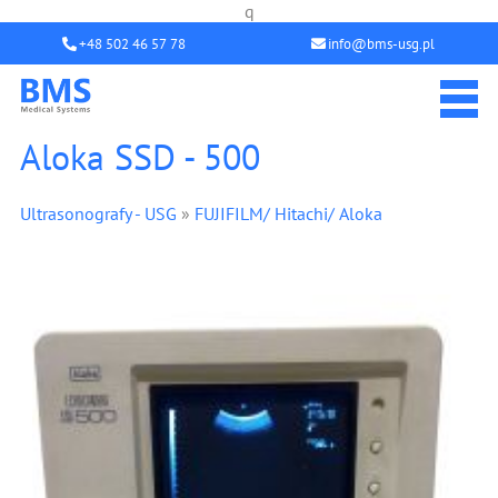
q
+48 502 46 57 78
info@bms-usg.pl
Aloka SSD - 500
Ultrasonografy - USG
»
FUJIFILM/ Hitachi/ Aloka